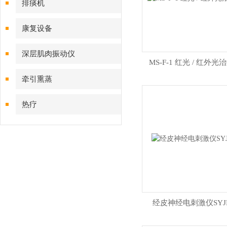
排痰机
康复设备
深层肌肉振动仪
MS‑F‑1 红光 / 红外光
牵引熏蒸
热疗
​经皮神经电刺激仪SYJP