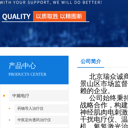
公司简介
产品中心
PRODUCTS CENTER
北京瑞众诚
景山区市场监督
赖的企业。
中频电疗
公司始终秉持
战略合作，构建
药物导入治疗仪
神经肌肉电刺激
干扰电疗仪、温
中医定向透药治疗仪
机、氦氖激光治