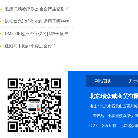
康复治疗适配要点
电脑低频诊疗仪是否会产生辐射？
氦氖激光治疗仪都能适用于哪些病
症？
DM300B超声治疗仪的精准干预与
创新实践
低频与中频那个更适合你？
网站首页
关于
北京瑞众诚商贸有
地址：北京市石景山区西井路7号
主营产品：电脑低频诊疗仪,磁
© 2026 版权所有：北京瑞众诚商