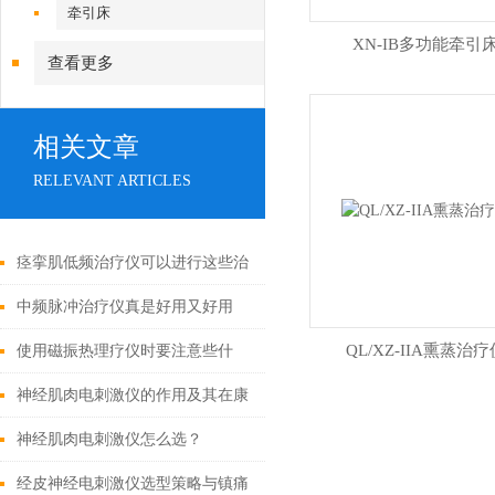
牵引床
XN-IB多功能牵引
查看更多
相关文章
RELEVANT ARTICLES
痉挛肌低频治疗仪可以进行这些治
疗
中频脉冲治疗仪真是好用又好用
QL/XZ-IIA熏蒸治疗
使用磁振热理疗仪时要注意些什
么？
神经肌肉电刺激仪的作用及其在康
复治疗中的应用
神经肌肉电刺激仪怎么选？
经皮神经电刺激仪选型策略与镇痛