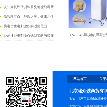
创新实践
认知康复评估训练系统都能给哪些
人群带来帮助？
低频理疗仪：舒缓之波，健康之伴
脑电仿生电刺激仪的适用范围
YS7004C脑功能(障碍)
经皮神经电刺激仪选型策略与镇痛
康复治疗适配要点
网站首页
关于
北京瑞众诚商贸有
地址：北京市石景山区西井路7号
主营产品：电脑低频诊疗仪,磁