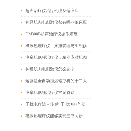
超声治疗仪治疗机理及适应症
神经肌肉电刺激仪都有哪些临床应
用？
DM300B超声治疗仪操作规范
磁振热理疗仪：疼痛管理与组织修
复的复合物理疗法
痉挛肌低频治疗仪：精准应对肌肉
痉挛的适应之道
神经肌肉电刺激仪怎么选？
这就是全自动恒温蜡疗机的十二大
特点
痉挛肌低频治疗仪常见答疑
干扰电疗法－传 统 干 扰 电 疗 法
磁振热理疗仪能够实现三疗同步