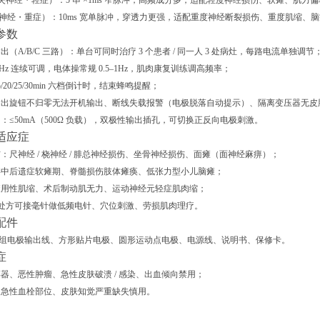
分失神经・轻症）
：5 串 ×1ms 窄脉冲，高频成分多，适配
轻度神经损伤、软瘫、肌力偏
失神经・重症）
：10ms 宽单脉冲，穿透力更强，适配
重度神经断裂损伤、重度肌缩、脑
参数
（A/B/C 三路）
：单台可同时治疗 3 个患者 / 同一人 3 处病灶，每路电流单独调节
5Hz 连续可调
，电体操常规 0.5–1Hz，肌肉康复训练调高频率；
15/20/25/30min 六档倒计时，结束蜂鸣提醒
；
输出旋钮不归零无法开机输出、
断线失载报警
（电极脱落自动提示）、隔离变压器无皮
≤50mA（500Ω 负载）
，双极性输出插孔，可切换正反向电极刺激。
适应症
伤
：尺神经 / 桡神经 / 腓总神经损伤、坐骨神经损伤、面瘫（面神经麻痹）；
卒中后遗症软瘫期、脊髓损伤肢体瘫痪、低张力型小儿脑瘫；
废用性肌缩、术后制动肌无力、运动神经元轻症肌肉缩；
 处方可接毫针做低频电针、穴位刺激、劳损肌肉理疗。
配件
、3 组电极输出线、方形贴片电极、圆形运动点电极、电源线、说明书、保修卡。
症
器、恶性肿瘤、急性皮肤破溃 / 感染、出血倾向禁用；
、急性血栓部位、皮肤知觉严重缺失慎用。