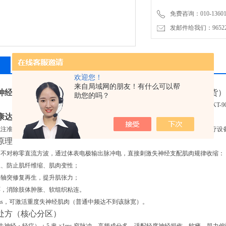
免费咨询：010-136011
发邮件给我们：9652265
相关产品
留言询价
欢迎您！
来自局域网的朋友！有什么可以帮
经肌肉电刺激仪KT-90A
（耀洋康达｜二类医用，瑞众诚现货）
助您的吗？
康达神经肌肉电刺激仪KT-90A
资质信息
准 20182260113（二类医疗器械）
，康复科、中医科、门诊标配失神经专用理疗设
原理
向不对称零直流方波
，通过体表电极输出脉冲电，直接刺激失神经支配肌肉规律收缩：
血、防止肌纤维缩、肌肉变性；
经轴突修复再生，提升肌张力；
环，消除肢体肿胀、软组织粘连。
0ms，可激活重度失神经肌肉（普通中频达不到该脉宽）。
处方（核心分区）