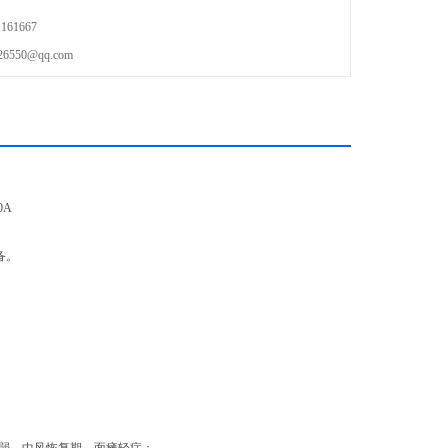
61667
50@qq.com
备。