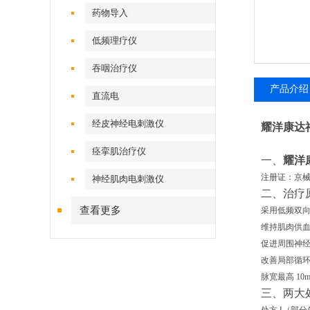
药物导入
低频理疗仪
吞咽治疗仪
产品介绍
直流电
经皮神经电刺激仪
耀洋康达神
痉挛肌治疗仪
一、
耀洋
注册证：京械注
神经肌肉电刺激仪
二、治疗
查看更多
采用
低频双
维持肌肉供
促进周围神
改善局部循
脉宽最高 1
三、两大