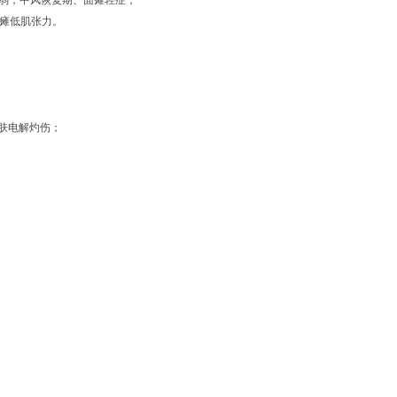
弱
，中风恢复期、面瘫轻症；
瘫低肌张力
。
；
肤电解灼伤；