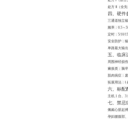
处方 Ⅰ（部
处方 Ⅱ（全
四、硬件
三通道独立输出
频率：0.5～
定时：5/10/
安全防护
：
单路最大输出：
五、临床
周围神经损
瘫痪类
：脑
肌肉病症
：
拓展用法
：Ⅰ
六、标配
主机 1 台
七、禁忌
佩戴心脏起搏
孕妇腰腹部