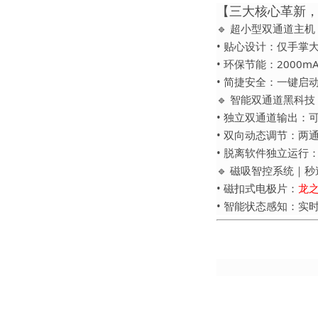
【三大核心革新
🔹
超小型双通道主机
•
贴心设计
：仅手掌
•
2000m
环保节能
：
•
简捷安全
：
一键启
🔹
智能双通道黑科技
•
独立双通道输出
：
•
双向动态调节
：两
•
脱离软件独立运行
🔹
磁吸智控系统｜秒
•
磁扣式电极片
：
龙
•
智能状态感知
：实