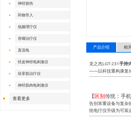
神经损伤
药物导入
低频理疗仪
吞咽治疗仪
产品介绍
相
直流电
经皮神经电刺激仪
LGT-231
龙之杰
手持
——
以科技重构康复
痉挛肌治疗仪
神经肌肉电刺激仪
【
区别
传统：手
查看更多
告别笨重设备与复杂
统电疗仪升级为
可装