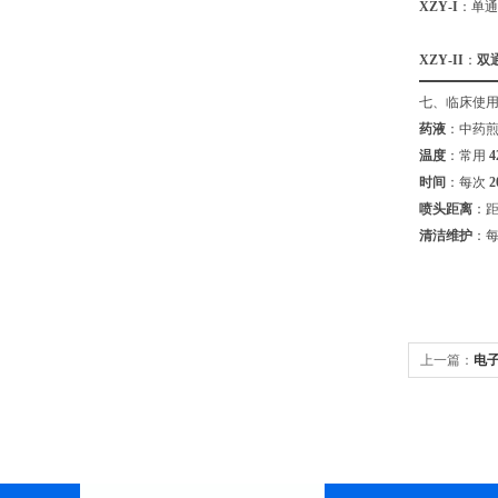
XZY‑I
：单通
XZY‑II
：
双
七、临床使用
药液
：中药煎
温度
：常用
4
时间
：每次
2
喷头距离
：
清洁维护
：
上一篇：
电子