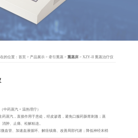
在的位置：
首页
>
产品展示
>
牵引熏蒸
>
熏蒸床
> XZY‑II 熏蒸治疗仪
仪
理（中药蒸汽 + 温热理疗）
生药蒸汽，直接作用于患处，经皮渗透，避免口服药肠胃刺激；蒸
、消肿、止痛、松解粘连。
热扩张微血管、加速血液循环、解痉镇痛、改善局部代谢；降低神经末梢
痛。