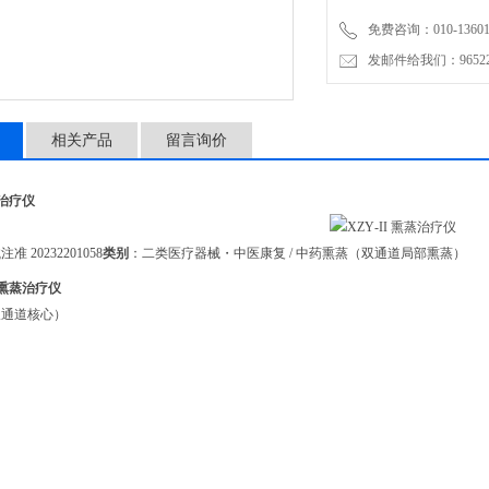
免费咨询：010-136011
发邮件给我们：9652265
相关产品
留言询价
蒸治疗仪
准 20232201058
类别
：二类医疗器械・中医康复 / 中药熏蒸（双通道局部熏蒸）
I 熏蒸治疗仪
双通道核心）