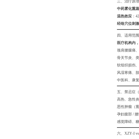
三、治疗原理
中药雾化熏
温热效应
：4
经络穴位刺
四、适用范
医疗机构内
颈肩腰腿痛
骨关节炎、
软组织损伤
风湿寒痛、
中医科、康
五、禁忌症
高热、急性
恶性肿瘤（
孕妇腹部 / 
感觉障碍、
六、XZY‑I v