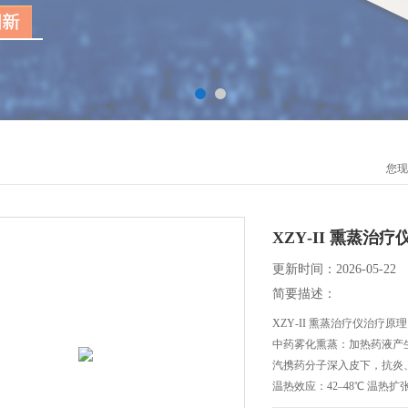
您现
XZY‑II 熏蒸治疗
更新时间：2026-05-22
简要描述：
XZY‑II 熏蒸治疗仪治疗原
中药雾化熏蒸：加热药液产
汽携药分子深入皮下，抗炎
温热效应：42–48℃ 温
兴奋性，缓解肌肉 / 关节疼