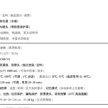
 定时 / 液晶显示 / 报警）
汽发生器（水箱）
万向喷头（带防烫保护罩）
移动脚轮、电源线、英文说明书
、隔热垫、冷凝水回收盒
术参数（医用标准）
±22V / 50 Hz
1500 VA
双通道、双喷头（独立控温 / 定时）
每缸约
1000 mL
（可加中药液 / 清水）
0℃–100℃（可调，1℃ 步进）
；熏蒸出口
38℃–55℃（临床常用 42–48℃）
–120 min（可调，常用 20–30 min）
寸触控屏
，温度 / 时间 / 压力实时显示；
记忆模式
（自动保存上次参数）
、过热 / 过压保护、漏电保护、防烫喷头、语音报警（45℃ 高温提醒）
约 40×50×120 cm，约
28 kg
（立式带脚轮）