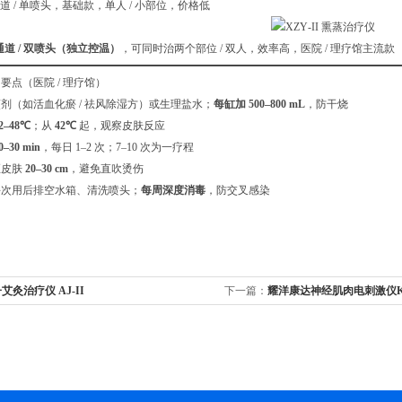
道 / 单喷头，基础款，单人 / 小部位，价格低
通道 / 双喷头（独立控温）
，可同时治两个部位 / 双人，效率高，医院 / 理疗馆主流款
要点（医院 / 理疗馆）
剂（如活血化瘀 / 祛风除湿方）或生理盐水；
每缸加 500–800 mL
，防干烧
2–48℃
；从
42℃
起，观察皮肤反应
0–30 min
，每日 1–2 次；7–10 次为一疗程
距皮肤
20–30 cm
，避免直吹烫伤
每次用后排空水箱、清洗喷头；
每周深度消毒
，防交叉感染
艾灸治疗仪 AJ‑II
下一篇：
耀洋康达神经肌肉电刺激仪KT