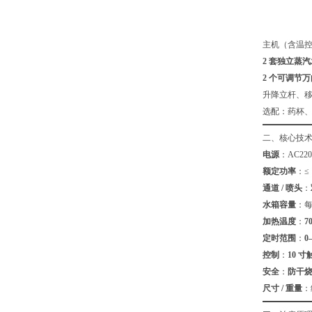
主机（含温控 /
2 套独立蒸
2 个可调节
升降立杆、
选配：药杯
二、核心技
电源
：AC220V
额定功率
：≤
通道 / 喷头
：
水箱容量
：
加热温度
：
7
定时范围
：
0
控制
：
10 
安全
：
防干烧
尺寸 / 重量
：