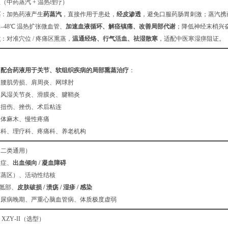
（中药蒸汽 + 温热理疗）
蒸
：加热药液产生
药蒸汽
，直接作用于患处，
经皮渗透
，避免口服药肠胃刺激；蒸汽携
2–48℃ 温热扩张微血管、
加速血液循环、解痉镇痛、改善局部代谢
；降低神经末梢兴奋
激
：对准穴位 / 疼痛区熏蒸，
温通经络、行气活血、祛湿散寒
，适配中医寒湿痹阻证。
围
，配合药液用于关节、软组织疾病的局部熏蒸治疗
：
、腰肌劳损、肩周炎、网球肘
类风湿关节炎、滑膜炎、腱鞘炎
、扭伤、挫伤、术后粘连
肢体麻木、慢性疼痛
复科、理疗科、疼痛科、养老机构
（二类通用）
炎症、
出血倾向 / 凝血障碍
熏蒸区）、活动性结核
腰骶部、
皮肤破损 / 溃疡 / 湿疹 / 感染
糖尿病晚期、严重心脑血管病、体质极度虚弱
s XZY‑II（选型）