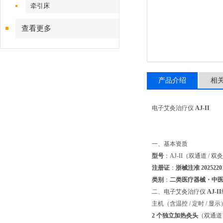
牵引床
查看更多
产品介绍
相
电子艾灸治疗仪
AJ‑II
一、基本资质
型号
：AJ‑II（双通道 / 
注册证
：
浙械注准 2025220
类别
：
二类医疗器械・中医理
二、电子艾灸治疗仪
AJ‑II
主机（含温控 / 定时 / 显示
2 个独立加热灸头
（双通道