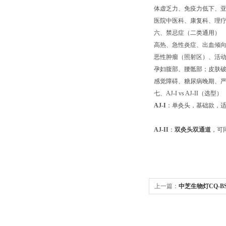
体虚乏力、免疫力低下、
医院中医科、康复科、理
六、禁忌症（二类通用）
高热、急性炎症、出血倾
恶性肿瘤（照射区）、活
孕妇腹部、腰骶部；皮肤破损
感觉障碍、糖尿病晚期、
七、AJ‑I vs AJ‑II（选型）
AJ‑I
：单灸头，基础款，适
AJ‑II
：
双灸头双通道
，可
上一篇：
中芝生物灯CQ‑B