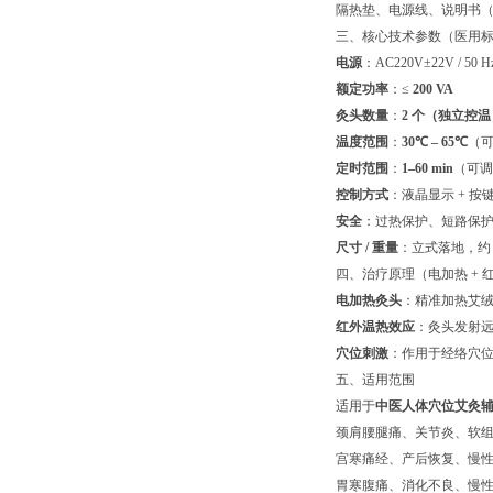
隔热垫、电源线、说明书
三、核心技术参数（医用
电源
：AC220V±22V / 50 H
额定功率
：≤
200 VA
灸头数量
：
2 个（独立控温
温度范围
：
30℃ – 65℃
（可
定时范围
：
1–60 min
（可调，
控制方式
：液晶显示 + 按键
安全
：过热保护、短路保
尺寸 / 重量
：立式落地，约 3
四、治疗原理（电加热 +
电加热灸头
：精准加热艾绒
红外温热效应
：灸头发射
穴位刺激
：作用于经络穴位
五、适用范围
适用于
中医人体穴位艾灸
颈肩腰腿痛、关节炎、软
宫寒痛经、产后恢复、慢
胃寒腹痛、消化不良、慢