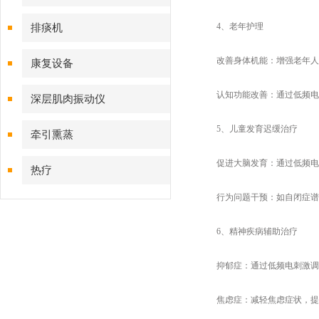
4、老年护理
排痰机
改善身体机能：增强老年人的
康复设备
认知功能改善：通过低频电刺
深层肌肉振动仪
5、儿童发育迟缓治疗
牵引熏蒸
促进大脑发育：通过低频电刺
热疗
行为问题干预：如自闭症谱
6、精神疾病辅助治疗
抑郁症：通过低频电刺激调
焦虑症：减轻焦虑症状，提