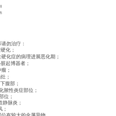
碍
伤
形请勿治疗：
索硬化；
性硬化症的病理进展恶化期；
心脏起博器者；
肿瘤；
病灶；
的下腹部；
化脓性炎症部位；
部位；
性静脉炎；
风；
部位有较大的金属异物。