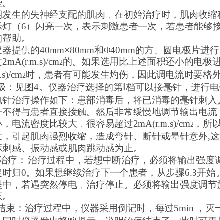
些。
期发生的失神经支配的肌肉，在初始治疗时，肌肉收缩
示灯（
6
）闪亮一次，表示刺
激患者一次，
若患者能够
的帮助。
仪器提供的
40mm
×80mm和Φ40mm
的方、圆电极片进行
过
2mA(r.m.s)/cm
的。如果选用比上述面积还小的电极
2
.s)/cm
时，患者有可能发生灼伤，因此调电流时要格
2
极：
见图
4
。仪器治疗选择的第Ⅰ档可以接毫针，进行
电针治疗操作如下：患部消毒后，将已消毒的毫针刺入
子不得与患者直接接触。然后非常缓慢地调节输出电流
小，电流密度比较大，很容易超过
2mA(r.m.s)/cm
，所
2
大，引起肌肉强烈收缩，造成弯针、断针或晕针意外
,
这
麻刺感、振动感或肌肉跳动感为止。
治疗：
治疗过程中，
若想中断治疗，必须将输出强度
定时归
0
。如果想继续
治疗
下一个患者，从步骤
6.3
开始
程
中，若遇突然停电，治疗停止。必须将输出强度调节
态。
结束：
治疗过程中，仪器采用倒记时，每过
5min
，
灭