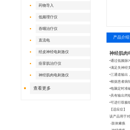
药物导入
低频理疗仪
吞咽治疗仪
产品介绍
直流电
经皮神经电刺激仪
神经肌肉
•通过低频脉
痉挛肌治疗仪
•满足失神经
•三通道输出
神经肌肉电刺激仪
•根据患者病
查看更多
•电脑定时准确
•具有输出闭
•可进行双极
【适应症】
该产品用于对
-
肢体瘫痪