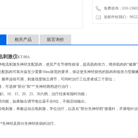
免费咨询：010-136011
发邮件给我们：9652265
相关产品
留言询价
电刺激仪
KT-90A
冲电流刺激失神经支配肌肉，使其产生节律性收缩，提高肌肉张力，维持肌肉的“健康
支配肌肉可靠兴奋至少需要10ms脉宽的要求，保证使失神经损伤的肌肉和低张力型脑
，频率连续可调，刺激强度独立调节，可同时治疗三位患者或三个部位；
情，可选择“部分"和“*"失神经两档进行治疗；
5、10、15、20、25、30六档，治疗结束有报时功能；
锁功能，如果输出调节电位器不在0位，不能启动输出。
组电刺激，单极运动点电刺激，学位治疗，以及在“部分失神经档"接毫针，开展电针
*失神经及部分失神经疾病的治疗。