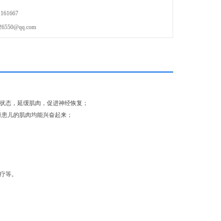
61667
50@qq.com
"状态，延缓肌肉，促进神经恢复；
瘫患儿的肌肉均能兴奋起来；
治疗等。