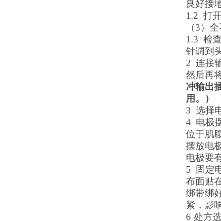
良好接
1.2
打
（
3
）全
1.3
检
针调到
2
连接
然后再
冲输出
用。）
3
选择
4
电极
位于肌
摆放电
电极要
5
固定
布面贴
绑带绑
紧，影
6
处方