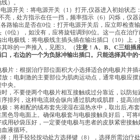
地线）。
开电源开关：
将电源开关（
1
）打开
,
仪器进入初始状态
不亮，处方指示在任一挡，频率指示（
6
）闪烁，仪器
查各路输出是否在0位：
打开电源开关后，应立即检查
头（
0
位），如没有，应将旋钮调到
0
位。
这一点在治疗
输出电极线：
将电极线主插头插在输出插口（
10
）上，
将其咔的一声推入，
见图
3
。
（
注意
！
A、B、C三组插
插口，右边的一个为负脉冲输出插口。只能选择其中的
电极片：
根据治疗部位面积大小选择适合的电极片并插
摆放：
电刺激的主要部位为肌肉运动点，通常电极应摆
腹中央。
极时
，不要使两个电极片相互接触或过分靠近，以防短
有序排列，这样电流就会纵向通过肌肉或肌群，提高治
电极：
将相配的绒布套先浸湿在温热水中，取出后
,
布套
在黑色导电面上。确保电极套与电极接触良好后，可将
好或用砂袋压好，一定要使电极与患者的皮肤紧密接触
响血液循环。
选择：
用手轻轻按动处方选择键（
8
），选择所需治疗