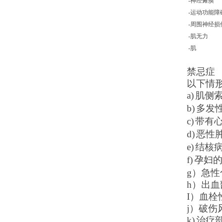
-
神经瘫痪
-
运动功能障
-
周围神经损
-
肌无力
-
肌
禁忌症
以下情
a)
肌侧
b)
多发
c)
带有
d)
恶性
e)
结核
f)
孕妇
g
）
急性
h
）
出血
I
）
血栓
j
）
破伤
k)
治疗