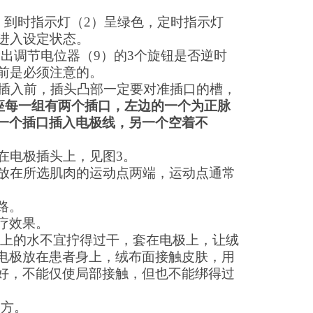
：到时指示灯（
2
）呈绿色，定时指示灯
进入设定状态。
输出调节电位器（
9
）的
3
个旋钮是否逆时
前是必须注意的。
插入前，插头凸部一定要对准插口的槽，
座每一组有两个插口，左边的一个为正脉
一个插口插入电极线，另一个空着不
在电极插头上，见图
3
。
放在所选肌肉的运动点两端，运动点通常
路。
疗效果。
上的水不宜拧得过干，套在电极上，让绒
电极放在患者身上，绒布面接触皮肤，用
好，不能仅使局部接触，但也不能绑得过
处方。