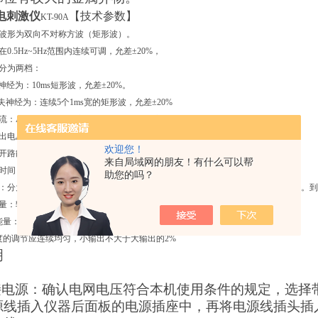
电刺激仪
【技术参数】
KT-90A
波形为双向不对称方波（矩形波）。
0.5Hz~5Hz范围内连续可调，允差±20%，
分为两档：
神经为：10ms短形波，允差±20%。
失神经为：连续5个1ms宽的矩形波，允差±20%
流：A、B、C三组独立输出，每组输出电流峰值Ip在500Ω负载下均不大于50mA。
出电压：输出端开路时，输出电压峰值应不大于500V。
欢迎您！
开路能力：经输出抗短路和开路试验后，仪器应正常工作，性能不能削弱。
来自局域网的朋友！有什么可以帮
时间：不少于4h
助您的吗？
分为5min、10min、15min、20min、25min、30min六档，每5min一档，分档可
量：输出幅度大时，每一个脉冲的电量应不小于7μC。
量：皮肤电极单个脉冲大输出的能量不能超过300mJ
度的调节应连续均匀，小输出不大于大输出的2%
明
接电源：
确认电网电压符合本机使用条件的规定，选择
源线插入仪器后面板的电源插座中，再将电源线插头插