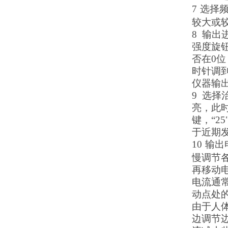
7
选择
较大或
8
输出
强度旋
否在
0
位
时针调
仪器输
9
选择
亮，此时
键，“2
于近期
10
输出
慢调节
再移动
电流通
动点处
由于人
边调节