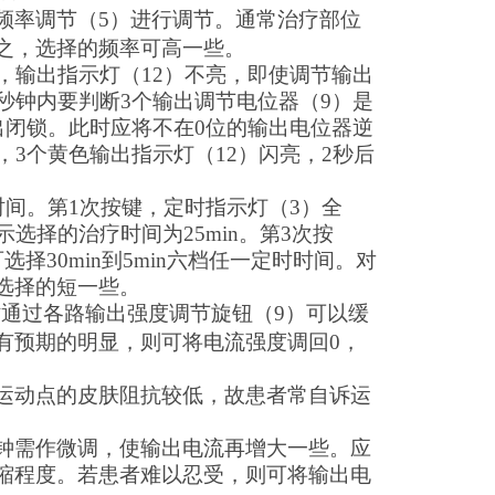
频率调节（
5
）进行调节。通常治疗部位
之，选择的频率可高一些。
，输出指示灯（
12
）不亮，即使调节输出
秒钟内要判断
3
个输出调节电位器（
9
）是
出闭锁。此时应将不在
0
位的输出电位器逆
，
3
个黄色输出指示灯（
12
）闪亮，
2
秒后
时间。
第1次按键，定时指示灯（3）全
示选择的治疗时间为25min。第3次按
选择30min到5min六档任一定时时间。对
选择的短一些。
时通过各路
输出强度调节旋钮
（
9
）可以
缓
有预期的明显，则可将电流强度调回
0
，
运动点的皮肤阻抗较低，故患者常自诉运
钟需作微调，使输出电流再增大一些。应
缩程度。若患者难以忍受，则可将输出电