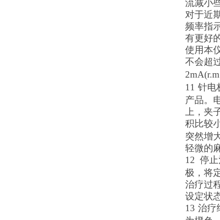
流减小
对于近
频率指
有更好
使用本
不会超
2mA(r.m
11
针电
产品。
上，夹
积比较
突然增
轻微的
12
停止
极，将
治疗
过
设定状
13
治疗