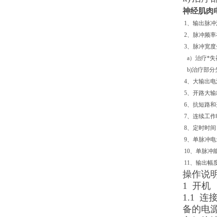
神经肌肉
1
、输出脉冲
2
、脉冲频率在
3
、脉冲宽度
a
）治疗*失
b)
治疗部分
4
、大输出电
5
、开路大输
6
、抗短路和
7
、连续工作
8
、定时时间：
9
、单脉冲电
10
、单脉冲能
11
、输出幅
操作说
1
开机
1.1
连
备的电