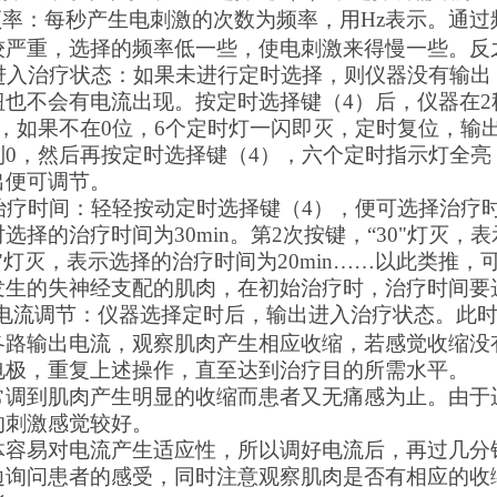
频率
：每秒产生电刺激的次数为频率，用
Hz
表示。通过
较严重，选择的频率低一些，使电刺激来得慢一些。反
进入治疗状态：
如果未进行定时选择，则仪器没有输出
钮也不会有电流出现。按定时选择键（
4
）后，仪器在
2
，如果不在
0
位，
6
个定时灯一闪即灭，定时复位，输
到
0
，然后再按定时选择键（
4
），六个定时指示灯全亮
出便可调节
。
治疗时间：
轻轻按动定时选择键（
4
），便可选择治疗
选择的治疗时间为30min。第2次按键，“30"灯灭，表
5"灯灭，表示选择的治疗时间为20min……以此类推，可
发生的失神经支配的肌肉，在初始治疗时，治疗时间要
电流调节：
仪器选择定时后，
输出进入治疗状态。此
各路输出电流，观察肌肉产生相应收缩，若感觉收缩没
电极，重复上述操作，直至达到治疗目的所需水平。
常调到肌肉产生明显的收缩而患者又无痛感为止。由于
的刺激感觉较好。
体容易对电流产生适应性，所以调好电流后，再过几分
边询问患者的感受，同时注意观察肌肉是否有相应的收