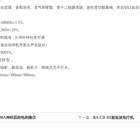
液。
愈合迟缓、各期冻伤、支气管哮喘、胃十二指肠溃疡、急性肾功能衰竭、术后切口反应
0.68MHz
±
1.5%
。
：
200W
±
20%
。
定时精准，
0-99
分钟任意可调
结束自动停机并发出声音提示）
1000VA
。
类
BF
型
。
防辐射、耐高温、损耗小，两线交叉不打火。
60mm
×
390mm
×
980mm
。
-90A神经肌肉电刺激仪
下一篇：
BA-CD-III超短波电疗机