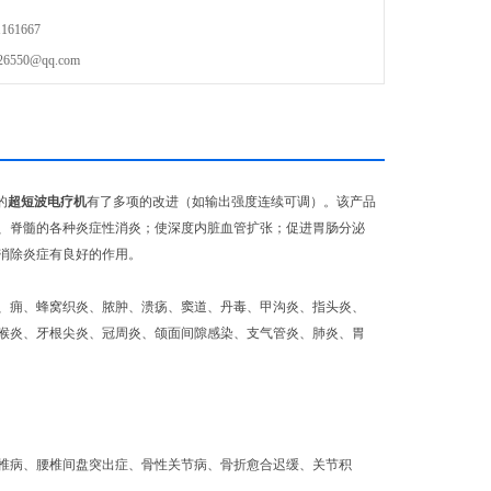
61667
50@qq.com
的
超短波电疗机
有了多项的改进（如输出强度连续可调）。该产品
、脊髓的各种炎症性消炎；使深度内脏血管扩张；促进胃肠分泌
消除炎症有良好的作用。
、痈、蜂窝织炎、脓肿、溃疡、窦道、丹毒、甲沟炎、指头炎、
喉炎、牙根尖炎、冠周炎、颌面间隙感染、支气管炎、肺炎、胃
椎病、腰椎间盘突出症、骨性关节病、骨折愈合迟缓、关节积