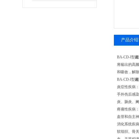
产品介绍
BA-CD-I
型
超
将输出的高
和吸收，解
BA-CD-I
型
超
炎症性疾病
手外伤后感
炎、肠炎、
疼痛性疾病
血管和自主
消化系统疾
软组织、骨