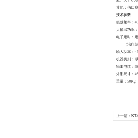
血、关节积
其他：伤口
技术参数
振荡频率：
4
大输出功率
电子定时：
（治疗
输入功率：≤
机器类别：
I
输出电缆：
外形尺寸：
4
重量：
50Kg
上一篇：
KT