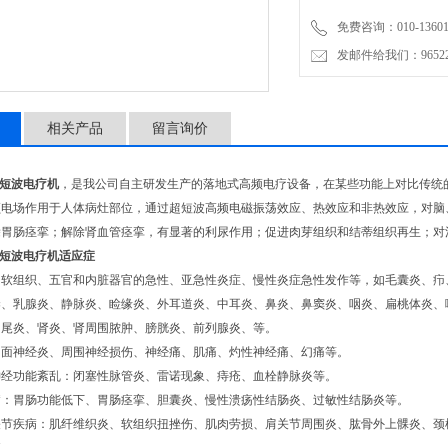
免费咨询：010-136011
发邮件给我们：9652265
相关产品
留言询价
短波电疗机
，是我公司自主研发生产的落地式高频电疗设备，在某些功能上对比传统
频电场作用于人体病灶部位，通过超短波高频电磁振荡效应、热效应和非热效应，对脑
除胃肠痉挛；解除肾血管痉挛，有显著的利尿作用；促进肉芽组织和结蒂组织再生；对
短波电疗机
适应症
：软组织、五官和内脏器官的急性、亚急性炎症、慢性炎症急性发作等，如毛囊炎、疖
染、乳腺炎、静脉炎、睑缘炎、外耳道炎、中耳炎、鼻炎、鼻窦炎、咽炎、扁桃体炎、
阑尾炎、肾炎、肾周围脓肿、膀胱炎、前列腺炎、等。
：面神经炎、周围神经损伤、神经痛、肌痛、灼性神经痛、幻痛等。
神经功能紊乱：闭塞性脉管炎、雷诺现象、痔疮、血栓静脉炎等。
病：胃肠功能低下、胃肠痉挛、胆囊炎、慢性溃疡性结肠炎、过敏性结肠炎等。
关节疾病：肌纤维织炎、软组织扭挫伤、肌肉劳损、肩关节周围炎、肱骨外上髁炎、颈