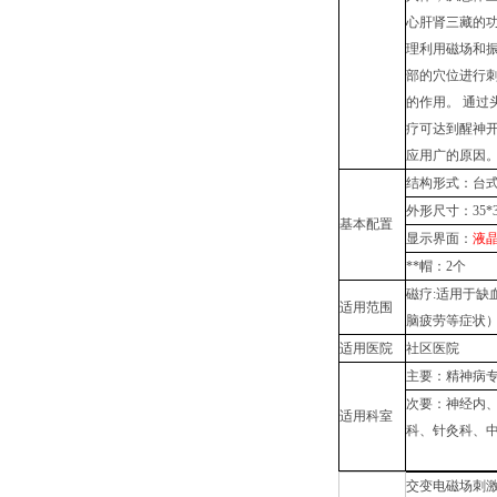
心肝肾三藏的功
理利用磁场和
部的穴位进行刺
的作用。 通过
疗可达到醒神开
应用广的原因
结构形式：台
外形尺寸：35*32
基本配置
显示界面：
液
**帽：2个
磁疗:适用于缺
适用范围
脑疲劳等症状）
适用医院
社区医院
主要：精神病
次要：神经内
适用科室
科、针灸科、
交变电磁场刺激