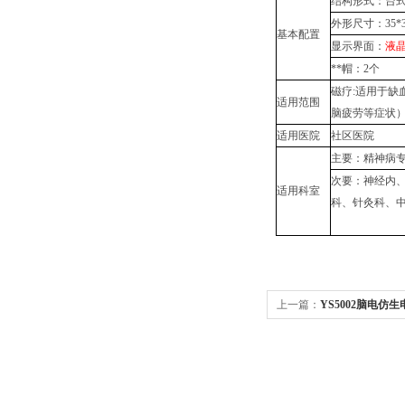
结构形式：台
外形尺寸：35*32
基本配置
显示界面：
液
**帽：2个
磁疗:适用于缺
适用范围
脑疲劳等症状）
适用医院
社区医院
主要：精神病
次要：神经内
适用科室
科、针灸科、
上一篇：
YS5002脑电仿