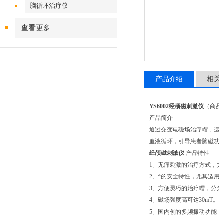
脑循环治疗仪
查看更多
产品介绍
相
YS6002
经颅磁刺激仪
（商
产品简介
通过交变电磁场治疗帽，
血液循环，引导患者脑磁
经颅磁刺激仪
产品特性
1
、无痛刺激的治疗方式，
2
、*的安全特性，尤其适
3
、方便灵巧的治疗帽，分
4
、磁场强度高可达
30mT
。
5
、国内创的多频振动功能