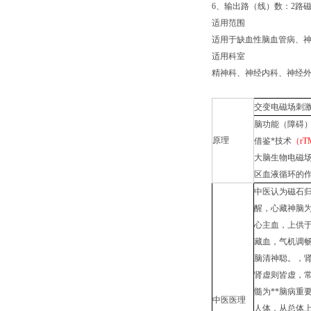
6
、
输出路（线）数：2路
适用范围
适用于缺血性脑血管病、
适用科室
精神科、神经内科、神经
交变电磁场刺激
脑功能（障碍）
原理
借鉴*技术
（r
大脑生物电磁
区血液循环的
中医认为磁石
醒，心藏神脑
心主血，上供
藏血，气机调
脑清神聪。，
肾虚则皆虚，常
髓为**脑病重
中医医理
人体，从总体