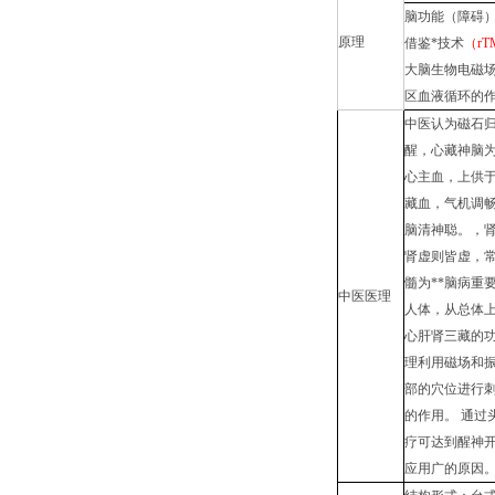
脑功能（障碍）
原理
借鉴*技术
（r
大脑生物电磁
区血液循环的
中医认为磁石
醒，心藏神脑
心主血，上供
藏血，气机调
脑清神聪。，
肾虚则皆虚，常
髓为**脑病重
中医医理
人体，从总体
心肝肾三藏的功
理利用磁场和
部的穴位进行刺
的作用。 通过
疗可达到醒神开
应用广的原因