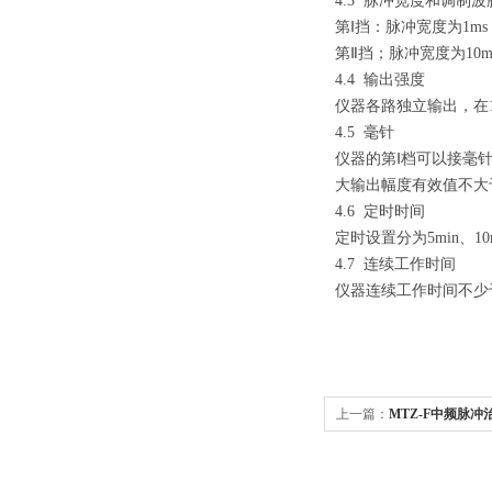
4.3
脉冲宽度和调制波
第Ⅰ挡：脉冲宽度为
1ms
第Ⅱ挡；脉冲宽度为
10m
4.4
输出强度
仪器各路独立输出，在
4.5
毫针
仪器的第Ⅰ档可以接毫
大输出幅度有效值不大
4.6
定时时间
定时设置分为5min、10mi
4.7
连续工作时间
仪器连续工作时间不少
上一篇：
MTZ-F中频脉冲