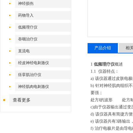
神经损伤
药物导入
低频理疗仪
吞咽治疗仪
产品介绍
相
直流电
经皮神经电刺激仪
1
低频理疗仪
概述
1.1
仪器特点：
痉挛肌治疗仪
a)
该仪器通过皮肤电极
b)
针对神经肌肉组织不
神经肌肉电刺激仪
要强；
查看更多
处方Ⅰ的波形 处方Ⅱ
c)
由于仪器输出通过变
d)
该仪器具有简捷方便
e)
该仪器共有3路输出
f)
治疗电极片是由导电