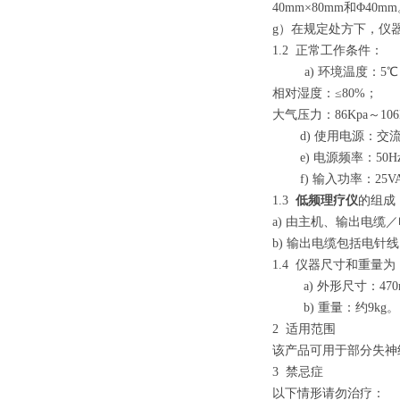
40mm
×80mm和Φ4
g
）在规定处方下，仪
1.2
正常工作条件：
a)
环境温度：5℃
相对湿度：
≤80%；
大气压力：
86Kpa
～10
d)
使用电源：交流2
e)
电源频率：50H
f)
输入功率：25V
1.3
低频理疗仪
的组成
a)
由主机、输出电缆／
b)
输出电缆包括电针线
1.4
仪器尺寸和重量为
a)
外形尺寸：470m
b)
重量：约9kg。
2
适用范围
该产品可用于部分失神
3
禁忌症
以下情形请勿治疗：