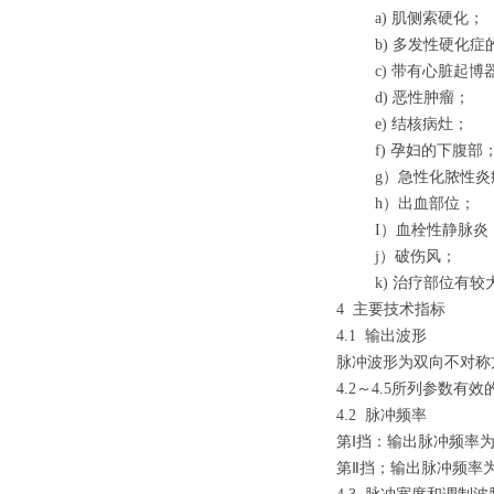
a)
肌侧索硬化；
b)
多发性硬化症
c)
带有心脏起博
d)
恶性肿瘤；
e)
结核病灶；
f)
孕妇的下腹部
g
）
急性化脓性炎
h
）
出血部位；
I
）
血栓性静脉炎
j
）
破伤风；
k)
治疗部位有较
4
主要技术指标
4.1
输出波形
脉冲波形为双向不对称
4.2
～4.5
所列参数有效
4.2
脉冲频率
第Ⅰ挡：输出脉冲频率
第Ⅱ挡；输出脉冲频率