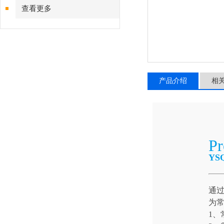
查看更多
产品介绍
相
Pr
Y
通
为
1、