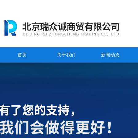
首页
关于我们
新闻动态