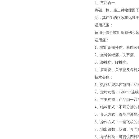
4
、三功合一
将磁、振、热三种物理因
此，其产生的疗效将远胜
适用范围：
适用于慢性软组织损伤和
适用症：
1
、软组织扭挫伤、肌肉劳
2
、坐骨神经痛、关节痛。
3
、颈椎病、腰椎病。
4
、肩周炎、关节炎及各种
技术参数：
1、热疗功能温控范围：35
2、定时功能：1-99min连
3、主要构成：产品由一台
4、结构形式：不可分拆的
5、显示方式：液晶屏幕显
6、操作方式：一键飞梭的
7、输出路数：双路、可同
8、导子种类：可提供四种