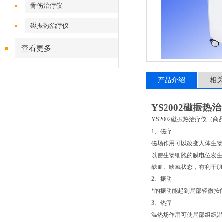
骨伤治疗仪
磁振热治疗仪
查看更多
产品介绍
相
YS2002
磁振热治
YS2002
磁振热治疗仪（商
1
、磁疗
磁场作用可以改变人体生
以使生物细胞的膜电位发
缺血、缺氧状态，有利于
2
、振动
*的振动能起到局部轻微按
3
、热疗
温热场作用可使局部组织