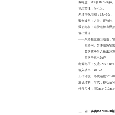
调幅度：
0%
和
100%
两种。
动态节律：
4s~10s
。
差频变化周期：
15s~30s
。
调制波形：方波、正弦波
温热电极：硅胶电极有温
输出通道：
——
八路独立输出通道，
——
四路同、异步温热输
——
四路离子导入输出通
——
四路干扰电治疗
电源电压：交流
220V
±
10
％
输入功率：
400VA
工作环境：环境温度
5
℃
-40
主机结构：车式，移动便
外形尺寸：
480mm
×
510mm
上一篇：
奔奥BA2008-I