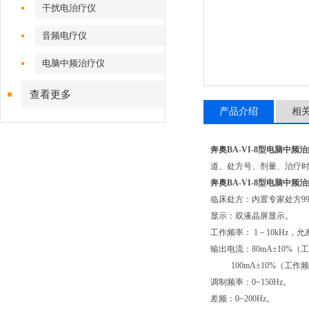
干扰电治疗仪
音频电疗仪
电脑中频治疗仪
查看更多
产品介绍
相
奔奥BA-VI-8型电脑中频
道、处方号、剂量、治疗
奔奥BA-VI-8型电脑中频
临床处方：内置专家处方
9
显示：双液晶屏显示。
工作频率：
1
－
10kHz
，允
输出电流：
80mA
±
10%
（工
100mA
±
10%
（工作频
调制频率：
0~150Hz
。
差频：
0~200Hz
。