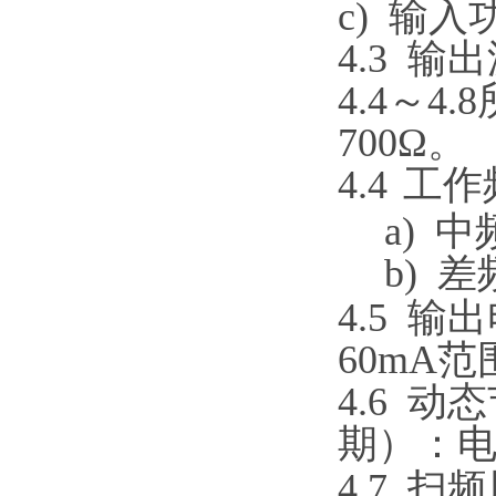
c)
输入功
4.3
输出
4.4
～4.
700Ω。
4.4
工作
a)
中频
b)
差
4.5
输出
60mA
4.6
动态
期）
：
4.7
扫频