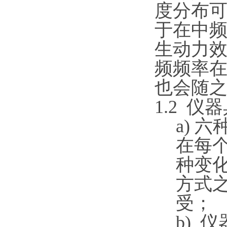
度分布
于在中
生动力
频频率
也会随
1.2
仪器
a)
六
在每
种变
方式
受；
b)
仪