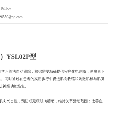
61667
50@qq.com
YSL02P
型
机学习算法自动跟踪，根据需要精确提供程序化电刺激，使患者下
性。同时通过在患者的实用步行中促进肌肉收缩和刺激肌梭与肌腱
进神经功能恢复。
肌肉兴奋性，预防或延缓肌肉萎缩，维持关节活动范围；改善血