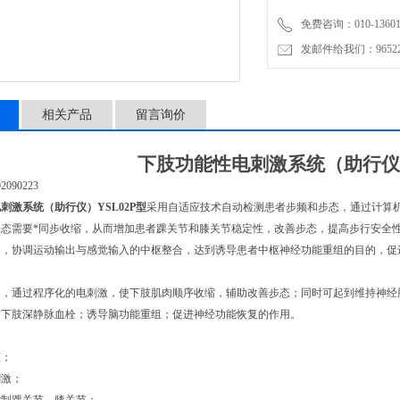
免费咨询：010-136011
发邮件给我们：9652265
相关产品
留言询价
下肢功能性电刺激系统（助行仪）
090223
刺激系统（助行仪）YSL02P型
采用自适应技术自动检测患者步频和步态，通过计算
步态需要*同步收缩，从而增加患者踝关节和膝关节稳定性，改善步态，提高步行安全
器，协调运动输出与感觉输入的中枢整合，达到诱导患者中枢神经功能重组的目的，促
中，通过程序化的电刺激，使下肢肌肉顺序收缩，辅助改善步态；同时可起到维持神经
防下肢深静脉血栓；诱导脑功能重组；促进神经功能恢复的作用。
态；
刺激；