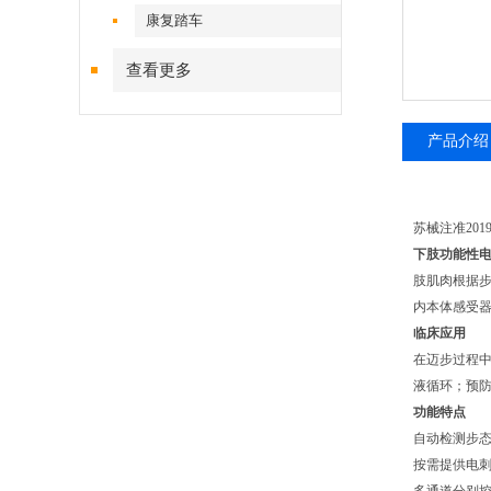
康复踏车
查看更多
产品介绍
苏械注准20192
下肢功能性电
肢肌肉根据
内本体感受
临床应用
在迈步过程
液循环；预
功能特点
自动检测步
按需提供电