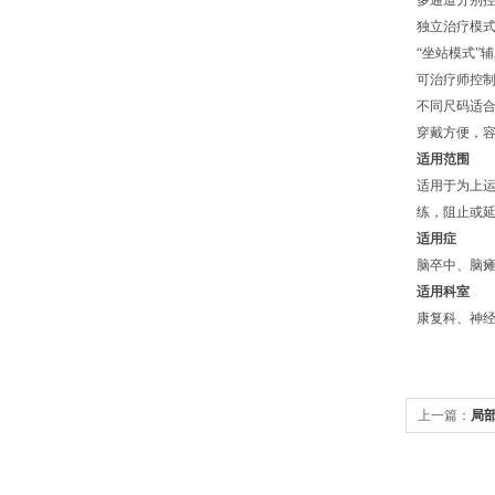
多通道分别
独立治疗模
“坐站模式”
可治疗师控
不同尺码适
穿戴方便，
适用范围
适用于为上
练，阻止或
适用症
脑卒中、脑
适用科室
康复科、神
上一篇：
局部