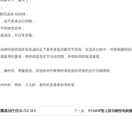
控制踝关节、膝关节；
式；
辅助完成坐-站转移；
制，也可患者自行控制；
合不同体型患者；
容易清洗，可日常穿着。
运动神经损伤或疾病造成的足下垂患者提供踝关节背屈。在迈步过程中，对患病腿部的
延缓废用性萎缩，维持或提高关节活动范围，并增加局部血流速度。
瘫、脑外伤、脊髓损伤、其他各种中枢神经系统损伤导致的步行功能障碍。
经内外科、骨科、小儿科、老年科及推拿科等科室
熏蒸治疗仪QL/XZ-IIA
下一篇：
YSA03P型上肢功能性电
YSA03P型