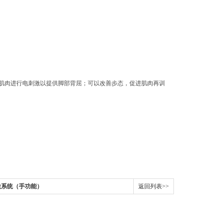
肌肉进行电刺激以提供脚部背屈；可以改善步态，促进肌肉再训
刺激系统（手功能）
返回列表>>