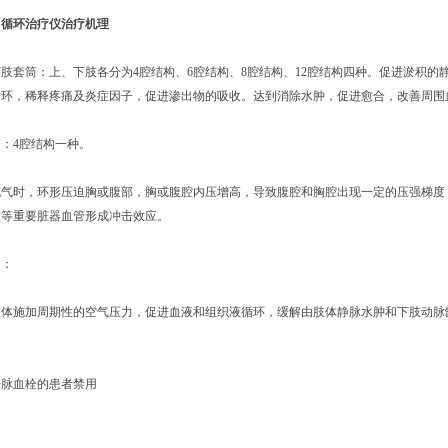
力循环治疗仪
治疗机理
筒：上、下肢各分为4腔结构、6腔结构、8腔结构、12腔结构四种。促进淤积的静
循环，稀释疼痛及炎症因子，促进渗出物的吸收。达到消除水肿，促进愈合，改善周围
4腔结构一种。
时，环形压迫胸或腹部，胸或腹腔内压增高，导致腹腔和胸腔出现一定的压强梯度，
肺等重要脏器血管形成冲击效应。
：
施加周期性的空气压力，促进血液和组织液循环，缓解由肢体静脉水肿和下肢动脉缺
血栓的患者禁用