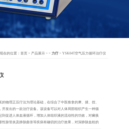
现在的位置：
首页
>
产品展示
> >
力疗
> YSK04T空气压力循环治疗仪
仪
医的物理正压疗法为理论基础，在综合了中医推拿的摩、揉、捏、
，开发出的一款治疗设备。该设备可以对人体局部组织产生一种循
起到促进人体血液循环，增加人体组织液的流动性的功效，对瘫痪
塞性脉管炎及静脉曲张等疾病有确切的治疗效果，对深静脉血栓的
被抗凝大会确定为预防深静脉血栓和肺栓塞的推荐