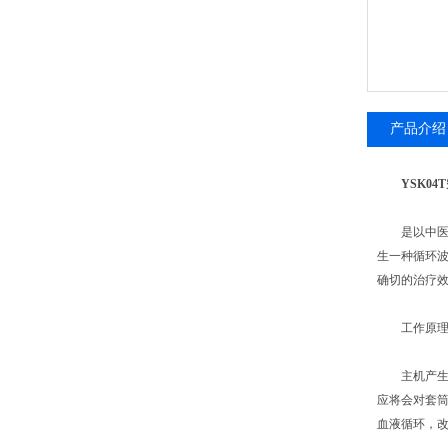
产品介绍
YSK04T
是以中医的
生一种循环
确切的治疗
工作原
主机产生压
应将会对套筒
血液循环，