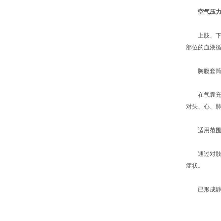
空气压
上肢、下肢套
部位的血液
胸腹套筒：
在气囊充气
对头、心、
适用范围
通过对肢体
症状。
已形成静脉