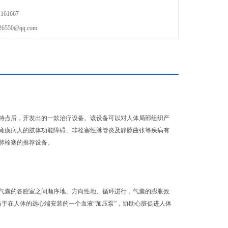
61667
50@qq.com
点后，开发出的一款治疗设备。该设备可以对人体局部组织产
瘫痪病人的肢体功能障碍、非栓塞性脉管炎及静脉曲张等疾病有
肺栓塞的推荐设备。
囊的各腔室之间顺序地、方向性地、循环进行，气囊的膨胀效
当于在人体的远心端安装的一个血液“加压泵”，协助心脏促进人体