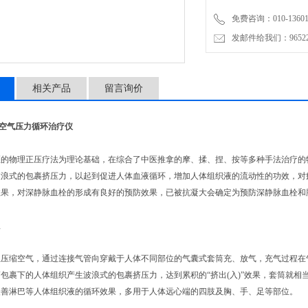
免费咨询：010-136011
发邮件给我们：9652265
相关产品
留言询价
空气压力循环治疗仪
物理正压疗法为理论基础，在综合了中医推拿的摩、揉、捏、按等多种手法治疗的特
波浪式的包裹挤压力，以起到促进人体血液循环，增加人体组织液的流动性的功效，对
效果，对深静脉血栓的形成有良好的预防效果，已被抗凝大会确定为预防深静脉血栓和
理
缩空气，通过连接气管向穿戴于人体不同部位的气囊式套筒充、放气，充气过程在气
包裹下的人体组织产生波浪式的包裹挤压力，达到累积的“挤出(入)”效果，套筒就相
改善淋巴等人体组织液的循环效果，多用于人体远心端的四肢及胸、手、足等部位。