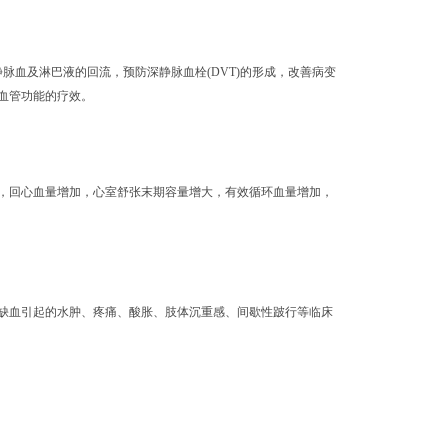
脉血及淋巴液的回流，预防深静脉血栓(DVT)的形成，改善病变
血管功能的疗效。
回心血量增加，心室舒张末期容量增大，有效循环血量增加，
血引起的水肿、疼痛、酸胀、肢体沉重感、间歇性跛行等临床