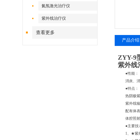
氦氖激光治疗仪
紫外线治疗仪
查看更多
产品介绍
ZYY-9
紫外线
●性能：
消炎、消肿
●特点：
热阴极紫外
紫外线输
配有体表、
体腔照射配
●主要技
1
、★紫