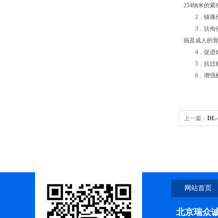
254
纳米的紫
2
．镇痛
3
．抗佝
病及成人的
4
．促进
5
．抗过
6
．增强
上一篇：
DL
网站首页
北京瑞众