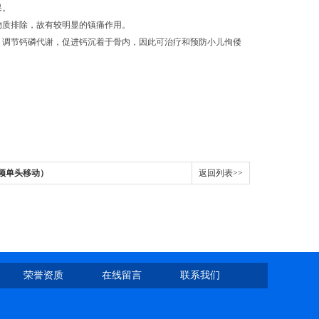
果。
物质排除，故有较明显的镇痛作用。
，调节钙磷代谢，促进钙沉着于骨内，因此可治疗和预防小儿佝偻
。
。
单频单头移动）
返回列表>>
荣誉资质
在线留言
联系我们