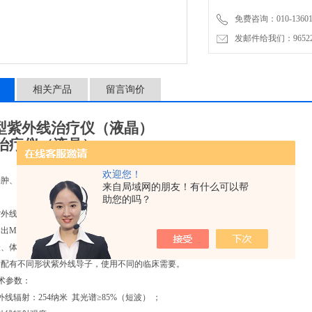
免费咨询：010-136011
发邮件给我们：9652265
相关产品
留言询价
型紫外线治疗仪（液晶）
治疗仪（液晶）
产品介绍
欢迎您！
、镇痛、杀菌、促进组织再生，增强人体免疫力，提高机体抵抗能力。
来自局域网的朋友！有什么可以帮
助您的吗？
线灯管（治疗时不需预热）。
出
MED
等于
1
秒。
体腔照射器（还可以根据用户需要陪妇科照射器）。
有不同形状紫外线导子，使用不同的临床需要。
术参数：
外线辐射：
254
纳米
其光谱≥
85%
（短波）
；