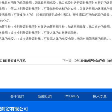
外线具有明显的杀菌作用，因此软组织感染，伤口感染时进行紫外线照射有很好的效
作用：中等以上剂量紫外线照射，可降低神经末梢的兴奋性，并促进组织内致痛化学
偻病作用：可使皮肤上的
7
—脱氢胆固醇变成维生素
D3
。维生素
D3
可增加钙磷的吸收
骨软化症。
肉芽生长：小剂量紫外线照射有促进肉芽组织生长，加速组织修复，伤口愈合的作用
敏作用：多次小剂量紫外线照射，可使人体的过敏状态脱敏。
机体的免疫力：多次适量紫外线，可提高人体的免疫功能，增强对细菌病毒的抵抗力
-C-BII超短波电疗机
下一篇：
DM-300B超声波治疗仪（
关于我们
新闻动态
产品中心
技术文章
诚商贸有限公司