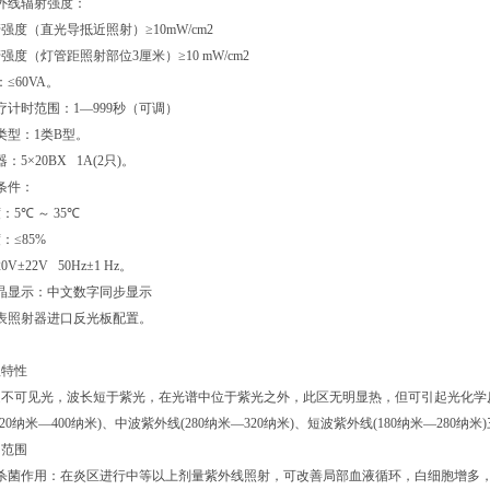
外线辐射强度：
度（直光导抵近照射）≥
10mW/cm2
度（灯管距照射部位
3
厘米）≥
10 mW/cm2
：≤
60VA
。
疗计时范围：
1
—
999
秒（可调）
类型：
1
类
B
型。
器：
5
×
20BX 1A(2
只
)
。
条件：
：
5
℃
～
35
℃
：≤
85%
20V
±
22V 50Hz
±
1 Hz
。
晶显示：中文数字同步显示
表照射器进口反光板配置。
围
特性
可见光，波长短于紫光，在光谱中位于紫光之外，此区无明显热，但可引起光化学反
20
纳米—
400
纳米
)
、中波紫外线
(280
纳米—
320
纳米
)
、短波紫外线
(180
纳米—
280
纳米
)
范围
杀菌作用：在炎区进行中等以上剂量紫外线照射，可改善局部血液循环，白细胞增多