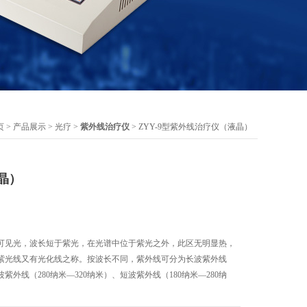
页
>
产品展示
>
光疗
>
紫外线治疗仪
> ZYY-9型紫外线治疗仪（液晶）
晶）
可见光，波长短于紫光，在光谱中位于紫光之外，此区无明显热，
紫光线又有光化线之称。按波长不同，紫外线可分为长波紫外线
波紫外线（280纳米—320纳米）、短波紫外线（180纳米—280纳