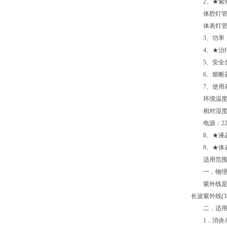
2
、★紫
体腔灯管强
体表灯管强
3
、功率
4
、★治
5
、安全
6
、熔断
7
、使用
环境温度
相对湿度
电源：
2
8
、★液
9
、★体
适用范
一．物理
紫外线是不
长波紫外线
(3
二．适用
1
．消炎